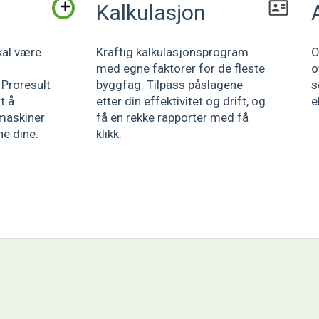
Kalkulasjon
kal være
Kraftig kalkulasjonsprogram
O
med egne faktorer for de fleste
o
Proresult
byggfag. Tilpass påslagene
s
t å
etter din effektivitet og drift, og
e
maskiner
få en rekke rapporter med få
ne dine.
klikk.