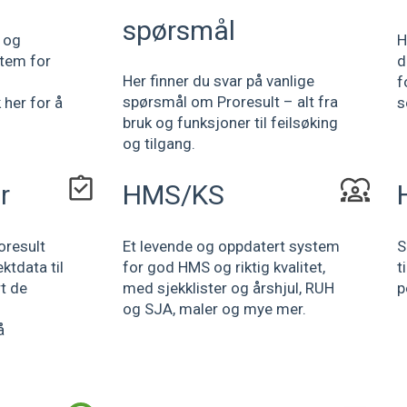
spørsmål
g og
H
stem for
d
Her finner du svar på vanlige
f
spørsmål om Proresult – alt fra
 her for å
s
bruk og funksjoner til feilsøking
og tilgang.
r
HMS/KS
oresult
Et levende og oppdatert system
S
ktdata til
for god HMS og riktig kvalitet,
t
rt de
med sjekklister og årshjul, RUH
p
og SJA, maler og mye mer.
å