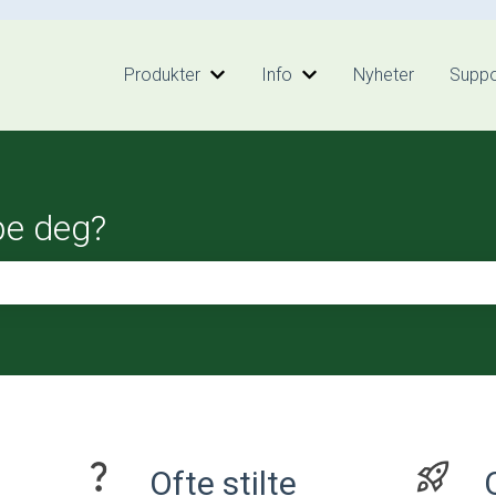
Produkter
Info
Nyheter
Suppo
Vis undermeny for Produkter
Vis undermeny for Inf
pe deg?
feltet er tomt.
Ofte stilte