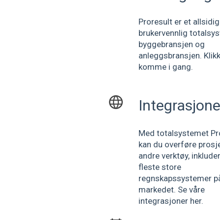
Proresult er et allsidi
brukervennlig totalsy
byggebransjen og
anleggsbransjen. Klikk
komme i gang.
Integrasjone
Med totalsystemet Pr
kan du overføre prosje
andre verktøy, inklude
fleste store
regnskapssystemer p
markedet. Se våre
integrasjoner her.