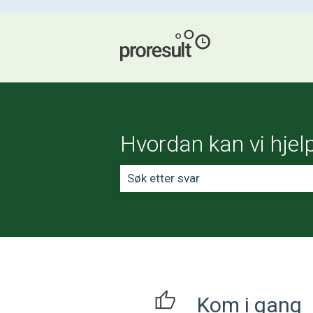
Hvordan kan vi hjel
Det finnes ingen forslag fordi søke
Kom i gang