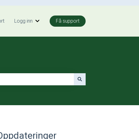
rt
Logg inn
Få support
o
Vis undermeny for Logg inn
Oppdateringer