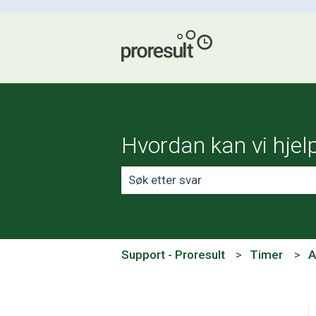
Hvordan kan vi hjel
Det finnes ingen forslag fordi søke
Support - Proresult
Timer
A