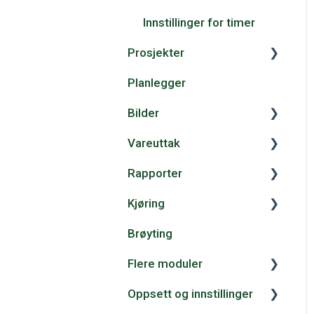
Avvik/RUH
Innstillinger for timer
Prosjekter
Endringsmelding
Planlegger
Statens Vegvesens
Opprett og administrer
loggboka
prosjekter
Bilder
Prosjektstatus
Vareuttak
Kom i gang
Rapporter
Bildeopplastning
Registrer uttak
Kjøring
Etiketter
Massekjøring
Generelt
Brøyting
Bildekarusell
Vareliste
Kategorier
Kom i gang
Flere moduler
Innkjøpsoversikt
Kjøreutgift og automile
Oppsett og innstillinger
Import
Flere moduler