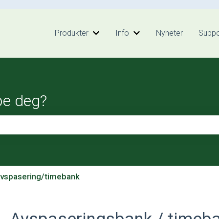
Produkter
Info
Nyheter
Suppo
Vis undermeny for Produkter
Vis undermeny for Inf
pe deg?
feltet er tomt.
vspasering/timebank