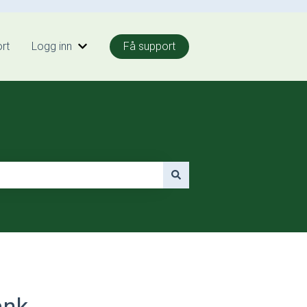
rt
Logg inn
Få support
o
Vis undermeny for Logg inn