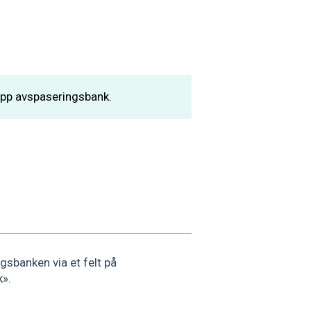
 opp avspaseringsbank.
gsbanken via et felt på
k».