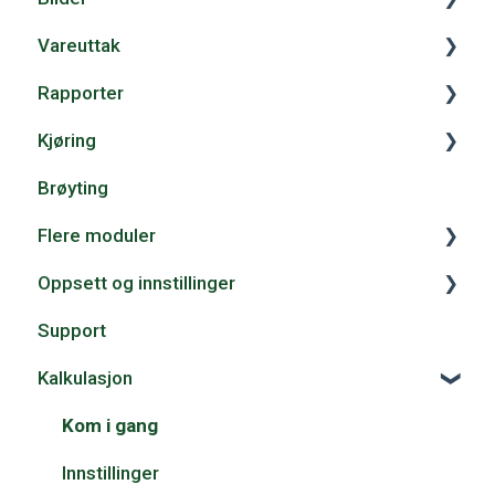
Vareuttak
Avvik/RUH
Innstillinger for timer
Kom i gang
Rapporter
Endringsmelding
Bildeopplastning
Registrer uttak
Kjøring
Statens Vegvesens loggboka
Etiketter
Massekjøring
Generelt
Brøyting
Bildekarusell
Vareliste
Kategorier
Kom i gang
Flere moduler
Innkjøpsoversikt
Kjøreutgift og automile
Oppsett og innstillinger
Import
Flere moduler
Support
Innstillinger
Oppsett
Kalkulasjon
Innstillinger
Kom i gang
Innstillinger