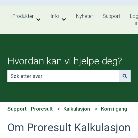
Produkter
Info
Nyheter
Support
Lo
Vis undermeny for Produkter
Vis undermeny for Info
i
Hvordan kan vi hjelpe deg?
Det finnes ingen forslag fordi søkefeltet er tomt.
Support - Proresult
Kalkulasjon
Kom i gang
Om Proresult Kalkulasjon